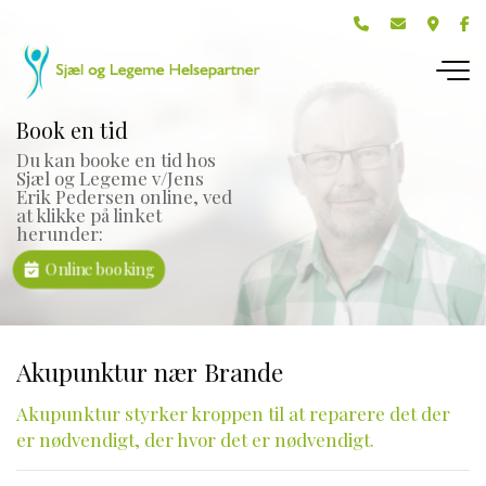
Gå
til
hovedindhold
Book en tid
Book en tid
Du kan booke en tid hos
Du kan booke en tid hos
Sjæl og Legeme v/Jens
Sjæl og Legeme v/Jens
Erik Pedersen online, ved
Erik Pedersen online, ved
at klikke på linket
at klikke på linket
herunder:
herunder:
Online booking
Online booking
Akupunktur nær Brande
Akupunktur styrker kroppen til at reparere det der
er nødvendigt, der hvor det er nødvendigt.