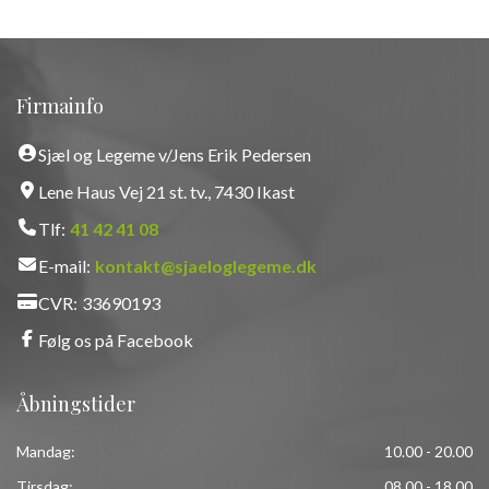
Firmainfo
Sjæl og Legeme v/Jens Erik Pedersen
Lene Haus Vej 21 st. tv., 7430 Ikast
Tlf:
41 42 41 08
E-mail:
kontakt@sjaeloglegeme.dk
CVR:
33690193
Følg os på Facebook
Åbningstider
Mandag:
10.00 - 20.00
Tirsdag:
08.00 - 18.00