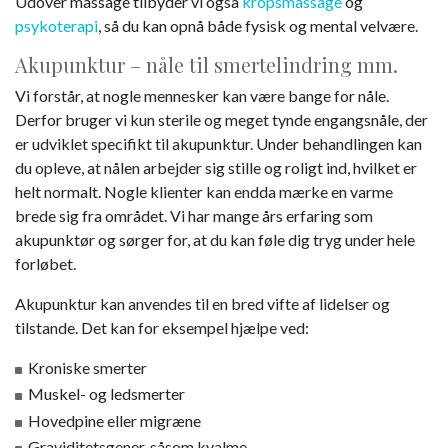
Udover massage tilbyder vi også
kropsmassage
og
psykoterapi
, så du kan opnå både fysisk og mental velvære.
Akupunktur – nåle til smertelindring mm.
Vi forstår, at nogle mennesker kan være bange for nåle.
Derfor bruger vi kun sterile og meget tynde engangsnåle, der
er udviklet specifikt til akupunktur. Under behandlingen kan
du opleve, at nålen arbejder sig stille og roligt ind, hvilket er
helt normalt. Nogle klienter kan endda mærke en varme
brede sig fra området. Vi har mange års erfaring som
akupunktør og sørger for, at du kan føle dig tryg under hele
forløbet.
Akupunktur kan anvendes til en bred vifte af lidelser og
tilstande. Det kan for eksempel hjælpe ved:
Kroniske smerter
Muskel- og ledsmerter
Hovedpine eller migræne
Graviditetsgener, såsom kvalme