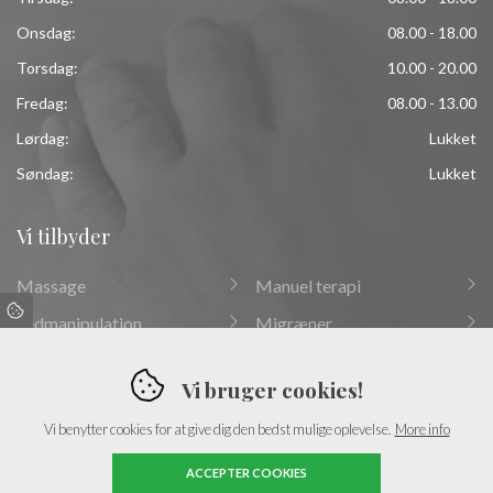
Onsdag:
08.00 - 18.00
Torsdag:
10.00 - 20.00
Fredag:
08.00 - 13.00
Lørdag:
Lukket
Søndag:
Lukket
Vi tilbyder
Quickmenu
Massage
Manuel terapi
Ledmanipulation
Migræner
Kinesiotape
Piskesmældsbehandling
Vi bruger cookies!
Akut skadesbehandling
Triggerpunktsbehandling
Vi benytter cookies for at give dig den bedst mulige oplevelse.
More info
Ansigtsmassage
Akupunktur
Bindevævsmassage
Medicinsk akupunktur
ACCEPTER COOKIES